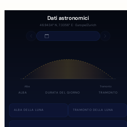
Dati astronomici
46.9434° N, 7.3356° E · Europe/Zurich
Alba
Tramonto
ALBA
DURATA DEL GIORNO
TRAMONTO
ALBA DELLA LUNA
TRAMONTO DELLA LUNA