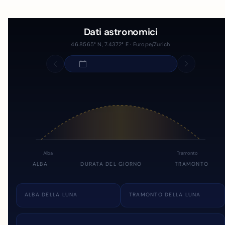
Dati astronomici
46.8565° N, 7.4372° E · Europe/Zurich
Alba
Tramonto
ALBA
DURATA DEL GIORNO
TRAMONTO
ALBA DELLA LUNA
TRAMONTO DELLA LUNA