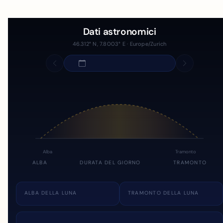
Dati astronomici
46.312° N, 7.8003° E · Europe/Zurich
Alba
Tramonto
ALBA
DURATA DEL GIORNO
TRAMONTO
ALBA DELLA LUNA
TRAMONTO DELLA LUNA