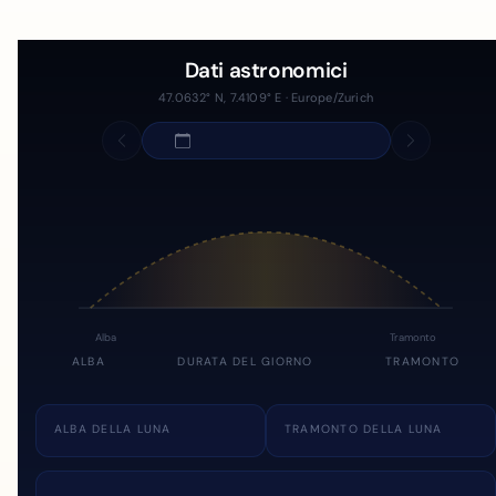
Dati astronomici
47.0632° N, 7.4109° E · Europe/Zurich
Alba
Tramonto
ALBA
DURATA DEL GIORNO
TRAMONTO
ALBA DELLA LUNA
TRAMONTO DELLA LUNA