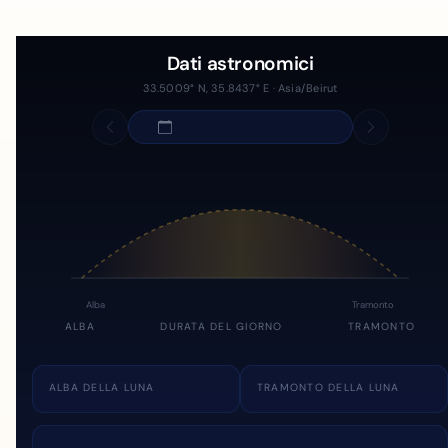
Dati astronomici
33.5009° N, 35.8437° E · Asia/Beirut
Alba
Tramonto
ALBA
DURATA DEL GIORNO
TRAMONTO
ALBA DELLA LUNA
TRAMONTO DELLA LUNA