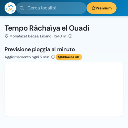
Cerca località
Premium
Tempo Râchaïya el Ouadi
Mohafazat Béqaa, Libano · 1240 m
Previsione pioggia al minuto
Aggiornamento ogni 5 min
Sblocca 4h