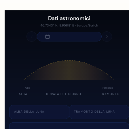
Dati astronomici
46.7343° N, 8.9588° E · Europe/Zurich
Alba
Tramonto
ALBA
DURATA DEL GIORNO
TRAMONTO
ALBA DELLA LUNA
TRAMONTO DELLA LUNA