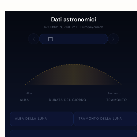
Dati astronomici
47.0993° N, 7.1302° E · Europe/Zurich
Alba
Tramonto
ALBA
DURATA DEL GIORNO
TRAMONTO
ALBA DELLA LUNA
TRAMONTO DELLA LUNA