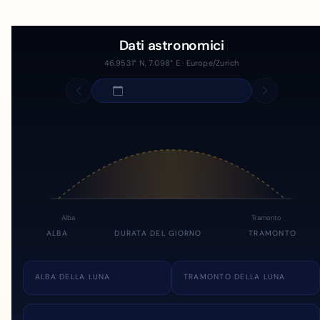
Dati astronomici
46.9531° N, 7.098° E · Europe/Zurich
Alba
Tramonto
ALBA
DURATA DEL GIORNO
TRAMONTO
ALBA DELLA LUNA
TRAMONTO DELLA LUNA