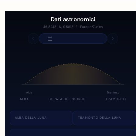
Dati astronomici
46.8243° N, 9.5815° E · Europe/Zurich
Alba
Tramonto
ALBA
DURATA DEL GIORNO
TRAMONTO
ALBA DELLA LUNA
TRAMONTO DELLA LUNA