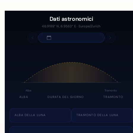
Dati astronomici
46.9189° N, 6.9563° E · Europe/Zurich
Alba
Tramonto
ALBA
DURATA DEL GIORNO
TRAMONTO
ALBA DELLA LUNA
TRAMONTO DELLA LUNA