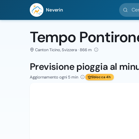
Cerca loc
Neverin
Tempo Pontiron
Canton Ticino, Svizzera · 866 m
Previsione pioggia al min
Aggiornamento ogni 5 min
Sblocca 4h