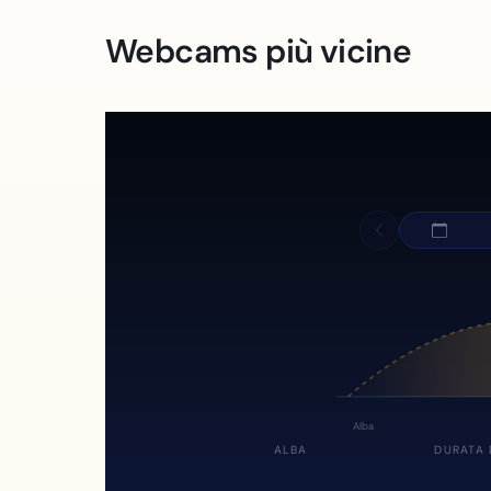
Webcams più vicine
Alba
ALBA
DURATA 