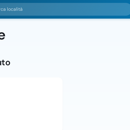
alità
e
uto