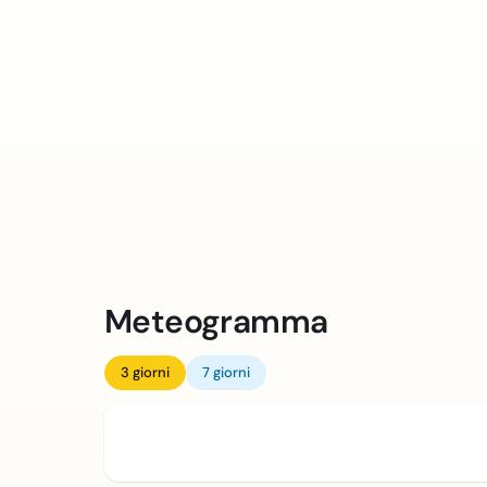
Meteogramma
3 giorni
7 giorni