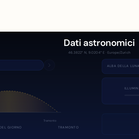
Dati astronomici
46.3822° N, 9.0204° E · Europe/Zurich
ALBA DELLA LUN
ILLUMI
Tramonto
DEL GIORNO
TRAMONTO