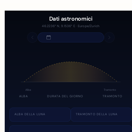
Dati astronomici
46.2236° N, 9.1536° E · Europe/Zurich
Alba
Tramonto
ALBA
DURATA DEL GIORNO
TRAMONTO
ALBA DELLA LUNA
TRAMONTO DELLA LUNA