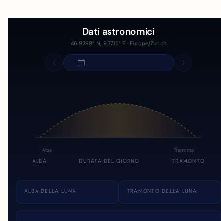
Dati astronomici
46.9289° N, 9.7715° E · Europe/Zurich
Alba
Tramonto
ALBA
DURATA DEL GIORNO
TRAMONTO
ALBA DELLA LUNA
TRAMONTO DELLA LUNA