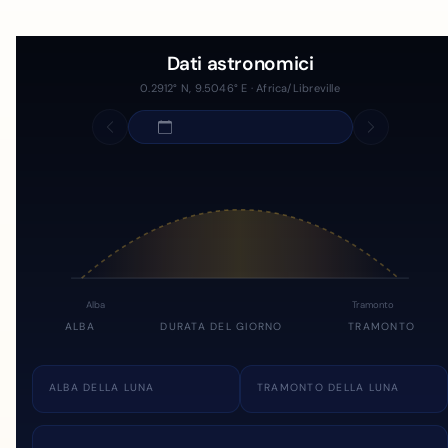
Dati astronomici
0.2912° N, 9.5046° E · Africa/Libreville
Alba
Tramonto
ALBA
DURATA DEL GIORNO
TRAMONTO
ALBA DELLA LUNA
TRAMONTO DELLA LUNA