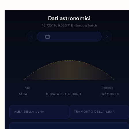
Dati astronomici
46.725° N, 6.5307° E · Europe/Zurich
Alba
Tramonto
ALBA
DURATA DEL GIORNO
TRAMONTO
ALBA DELLA LUNA
TRAMONTO DELLA LUNA