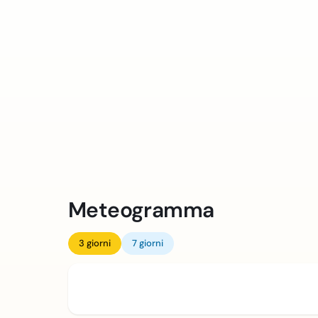
Meteogramma
3 giorni
7 giorni