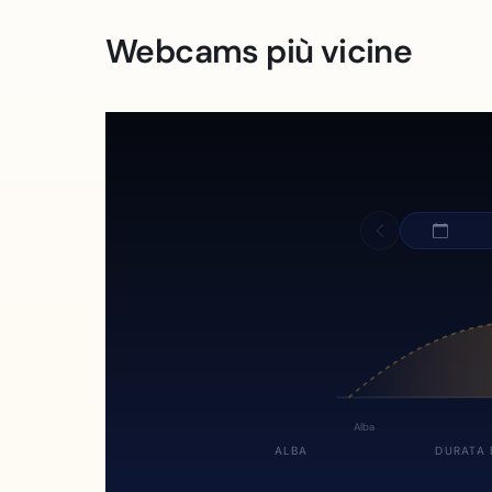
Webcams più vicine
Alba
ALBA
DURATA 