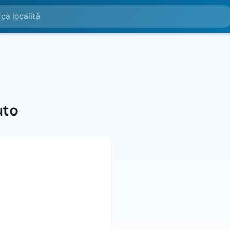
alità
uto