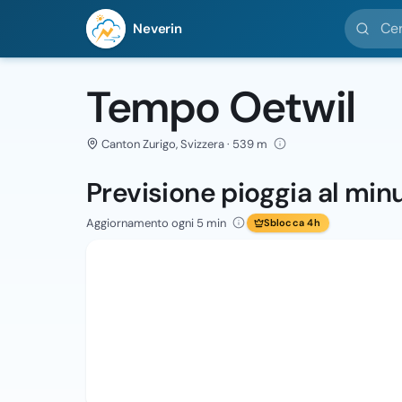
Cerca loc
Neverin
Tempo Oetwil
Canton Zurigo, Svizzera · 539 m
Previsione pioggia al min
Aggiornamento ogni 5 min
Sblocca 4h