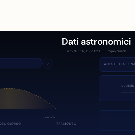
Dati astronomici
47.2705° N, 8.7202° E · Europe/Zurich
ALBA DELLA LUN
ILLUMI
Tramonto
DEL GIORNO
TRAMONTO