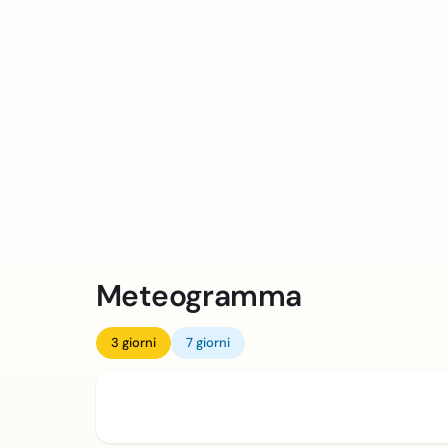
Meteogramma
3 giorni
7 giorni