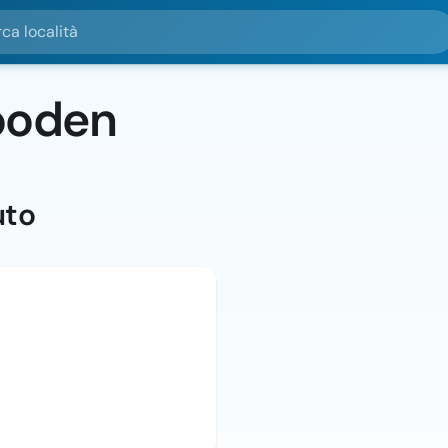
alità
boden
uto