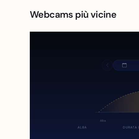
Webcams più vicine
Alba
ALBA
DURATA 