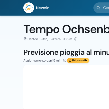
Cerca loc
Neverin
Tempo Ochsen
Canton Svitto, Svizzera · 935 m
Previsione pioggia al min
Aggiornamento ogni 5 min
Sblocca 4h