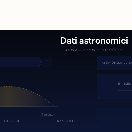
Dati astronomici
47.0613° N, 8.8506° E · Europe/Zurich
ALBA DELLA LUN
ILLUMI
Tramonto
DEL GIORNO
TRAMONTO