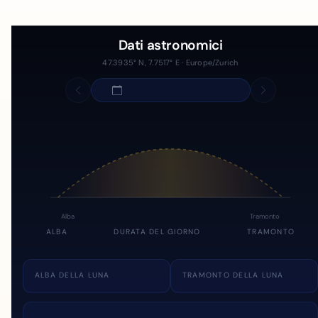
Dati astronomici
47.3935° N, 7.7517° E · Europe/Zurich
Alba
Tramonto
ALBA
DURATA DEL GIORNO
TRAMONTO
ALBA DELLA LUNA
TRAMONTO DELLA LUNA