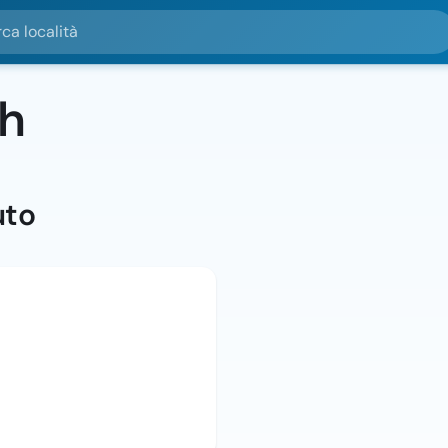
alità
h
uto