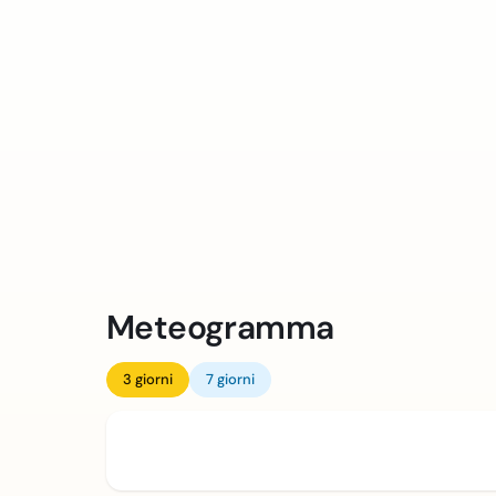
Meteogramma
3 giorni
7 giorni