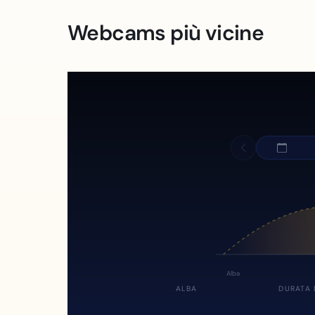
Webcams più vicine
Alba
ALBA
DURATA 