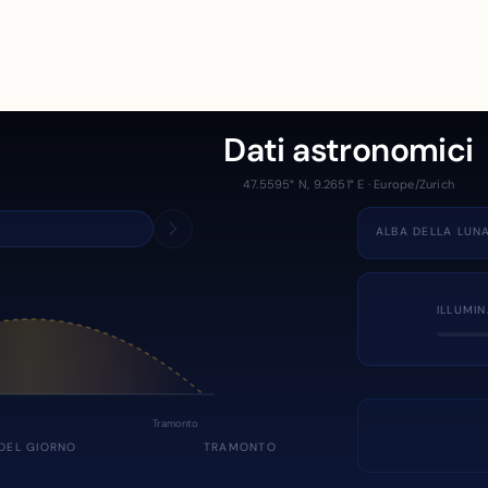
Dati astronomici
47.5595° N, 9.2651° E · Europe/Zurich
ALBA DELLA LUN
ILLUMI
Tramonto
DEL GIORNO
TRAMONTO