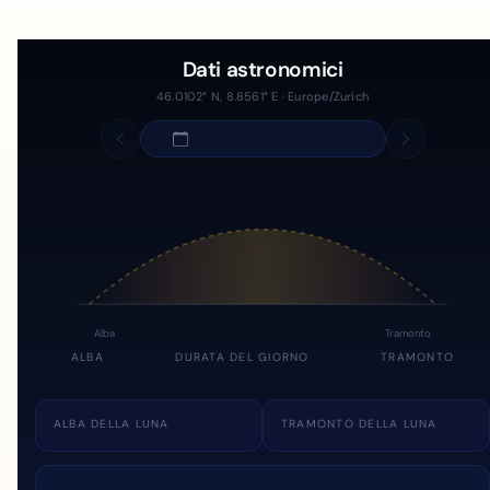
Dati astronomici
46.0102° N, 8.8561° E · Europe/Zurich
Alba
Tramonto
ALBA
DURATA DEL GIORNO
TRAMONTO
ALBA DELLA LUNA
TRAMONTO DELLA LUNA