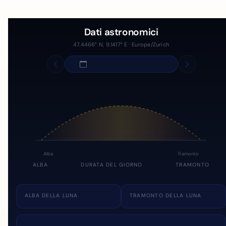
Dati astronomici
47.4466° N, 9.1417° E · Europe/Zurich
Alba
Tramonto
ALBA
DURATA DEL GIORNO
TRAMONTO
ALBA DELLA LUNA
TRAMONTO DELLA LUNA