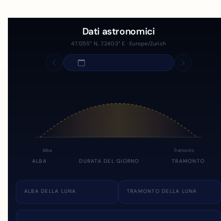
Dati astronomici
47.1255° N, 7.2403° E · Europe/Zurich
Alba
Tramonto
ALBA
DURATA DEL GIORNO
TRAMONTO
ALBA DELLA LUNA
TRAMONTO DELLA LUNA