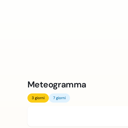
Meteogramma
3 giorni
7 giorni