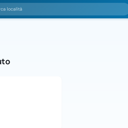
alità
uto