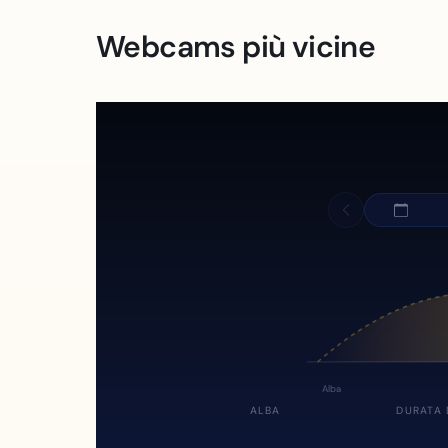
Webcams più vicine
Alba
ALBA
DURATA 