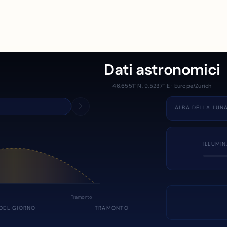
Dati astronomici
46.6551° N, 9.5237° E · Europe/Zurich
ALBA DELLA LUN
ILLUMI
Tramonto
DEL GIORNO
TRAMONTO