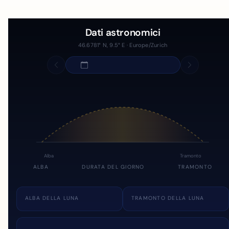
Dati astronomici
46.6781° N, 9.5° E · Europe/Zurich
Alba
Tramonto
ALBA
DURATA DEL GIORNO
TRAMONTO
ALBA DELLA LUNA
TRAMONTO DELLA LUNA