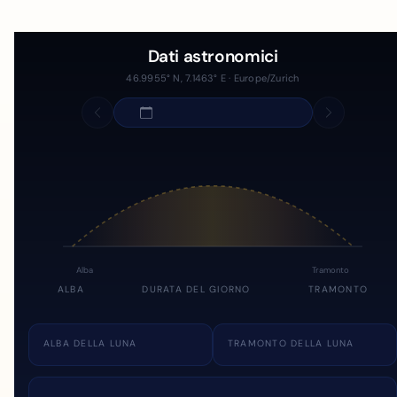
Dati astronomici
46.9955° N, 7.1463° E · Europe/Zurich
Alba
Tramonto
ALBA
DURATA DEL GIORNO
TRAMONTO
ALBA DELLA LUNA
TRAMONTO DELLA LUNA