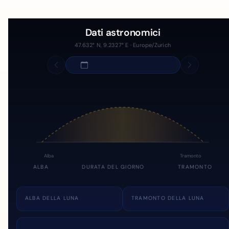
Dati astronomici
47.632° N, 9.2327° E · Europe/Zurich
Alba
Tramonto
ALBA
DURATA DEL GIORNO
TRAMONTO
ALBA DELLA LUNA
TRAMONTO DELLA LUNA