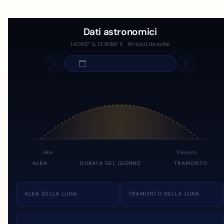
Dati astronomici
1.4085° S, 13.1586° E · Africa/Libreville
Alba
Tramonto
ALBA
DURATA DEL GIORNO
TRAMONTO
ALBA DELLA LUNA
TRAMONTO DELLA LUNA