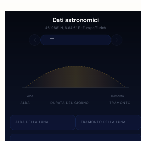
Dati astronomici
46.1988° N, 8.6416° E · Europe/Zurich
Alba
Tramonto
ALBA
DURATA DEL GIORNO
TRAMONTO
ALBA DELLA LUNA
TRAMONTO DELLA LUNA