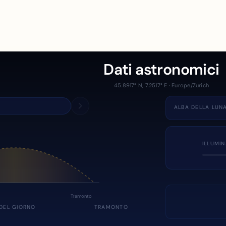
Dati astronomici
45.8917° N, 7.2517° E · Europe/Zurich
ALBA DELLA LUN
ILLUMI
Tramonto
DEL GIORNO
TRAMONTO