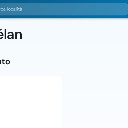
alità
élan
uto