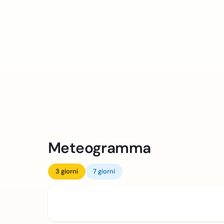
Meteogramma
3 giorni
7 giorni