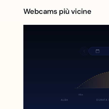
Webcams più vicine
Alba
ALBA
DURATA 