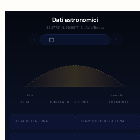
Dati astronomici
33.2772° N, 35.5517° E · Asia/Beirut
Alba
Tramonto
ALBA
DURATA DEL GIORNO
TRAMONTO
ALBA DELLA LUNA
TRAMONTO DELLA LUNA