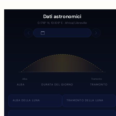
Dati astronomici
0.1718° N, 10.109° E · Africa/Libreville
Alba
Tramonto
ALBA
DURATA DEL GIORNO
TRAMONTO
ALBA DELLA LUNA
TRAMONTO DELLA LUNA