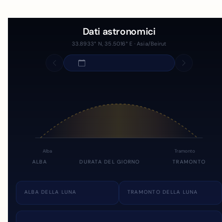
Dati astronomici
33.8933° N, 35.5016° E · Asia/Beirut
Alba
Tramonto
ALBA
DURATA DEL GIORNO
TRAMONTO
ALBA DELLA LUNA
TRAMONTO DELLA LUNA