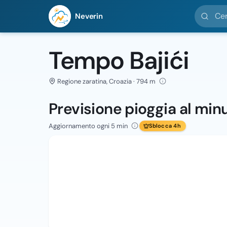
Cerca loc
Neverin
Tempo Bajići
Regione zaratina, Croazia · 794 m
Previsione pioggia al min
Aggiornamento ogni 5 min
Sblocca 4h