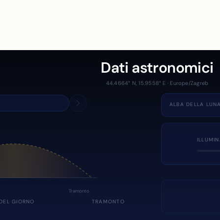
Dati astronomici
44.4664° N, 15.9558° E · Europe/Zagreb
ALBA DELLA LUN
ILLUMI
Tramonto
DEL GIORNO
TRAMONTO