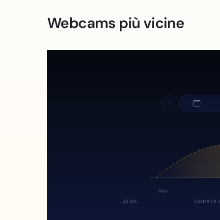
Webcams più vicine
Alba
ALBA
DURATA 