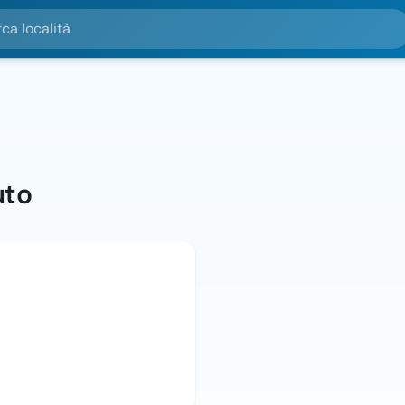
alità
uto