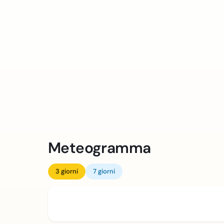
Meteogramma
3 giorni
7 giorni