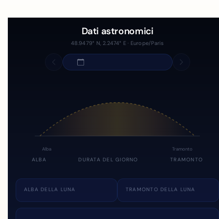
Dati astronomici
48.9479° N, 2.2474° E · Europe/Paris
Alba
Tramonto
ALBA
DURATA DEL GIORNO
TRAMONTO
ALBA DELLA LUNA
TRAMONTO DELLA LUNA