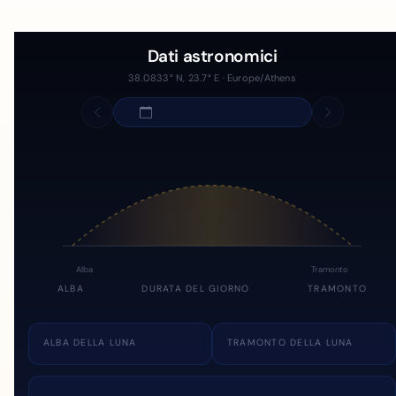
Dati astronomici
38.0833° N, 23.7° E · Europe/Athens
Alba
Tramonto
ALBA
DURATA DEL GIORNO
TRAMONTO
ALBA DELLA LUNA
TRAMONTO DELLA LUNA