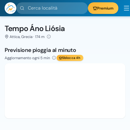
Cerca località
Premium
Tempo Áno Liósia
Attica, Grecia · 174 m
Previsione pioggia al minuto
Aggiornamento ogni 5 min
Sblocca 4h