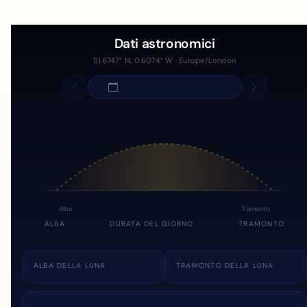
Dati astronomici
51.6747° N, 0.6074° W · Europe/London
Alba
Tramonto
ALBA
DURATA DEL GIORNO
TRAMONTO
ALBA DELLA LUNA
TRAMONTO DELLA LUNA