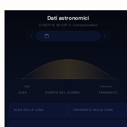
Dati astronomici
37.8531° N, 40.528° E · Europe/Istanbul
Alba
Tramonto
ALBA
DURATA DEL GIORNO
TRAMONTO
ALBA DELLA LUNA
TRAMONTO DELLA LUNA