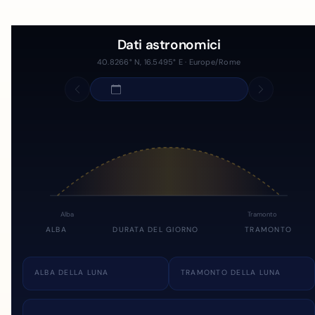
Dati astronomici
40.8266° N, 16.5495° E · Europe/Rome
Alba
Tramonto
ALBA
DURATA DEL GIORNO
TRAMONTO
ALBA DELLA LUNA
TRAMONTO DELLA LUNA