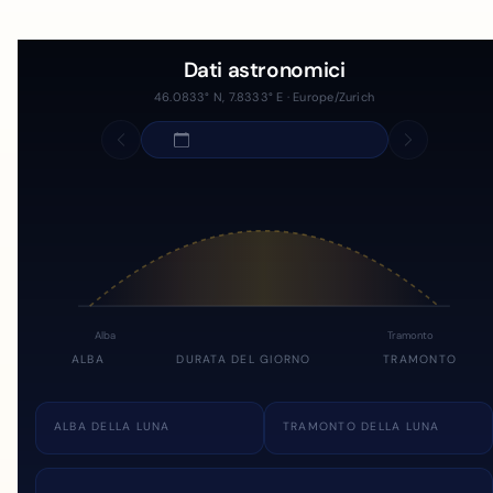
Dati astronomici
46.0833° N, 7.8333° E · Europe/Zurich
Alba
Tramonto
ALBA
DURATA DEL GIORNO
TRAMONTO
ALBA DELLA LUNA
TRAMONTO DELLA LUNA