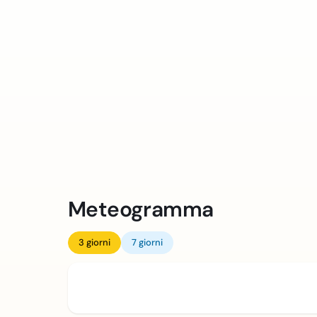
Meteogramma
3 giorni
7 giorni