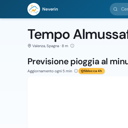
Cerca loc
Neverin
Tempo Almussa
Valenza, Spagna · 8 m
Previsione pioggia al min
Aggiornamento ogni 5 min
Sblocca 4h