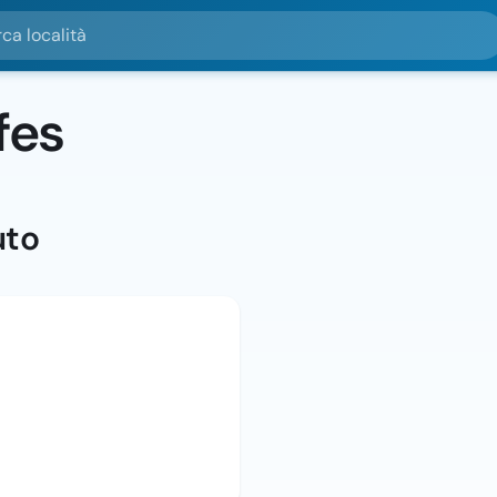
alità
fes
uto