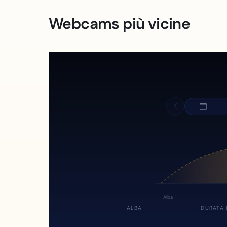
Webcams più vicine
Alba
ALBA
DURATA 