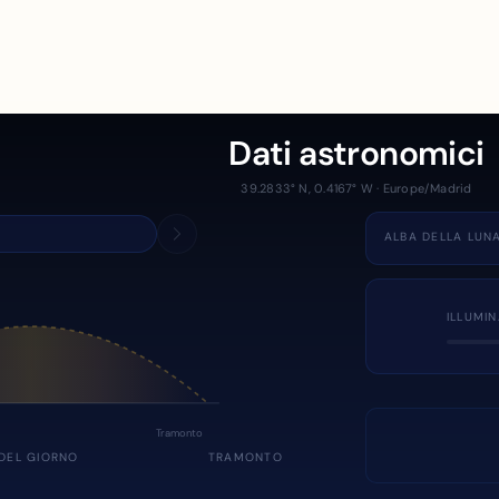
Dati astronomici
39.2833° N, 0.4167° W · Europe/Madrid
ALBA DELLA LUN
ILLUMI
Tramonto
DEL GIORNO
TRAMONTO