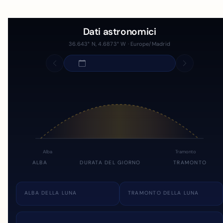
Dati astronomici
36.643° N, 4.6873° W · Europe/Madrid
Alba
Tramonto
ALBA
DURATA DEL GIORNO
TRAMONTO
ALBA DELLA LUNA
TRAMONTO DELLA LUNA