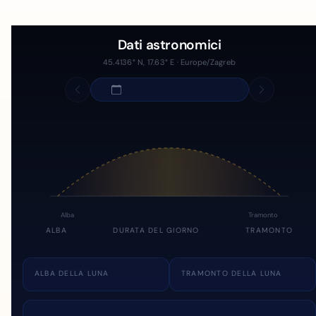
Dati astronomici
45.4136° N, 17.63° E · Europe/Zagreb
Alba
Tramonto
ALBA
DURATA DEL GIORNO
TRAMONTO
ALBA DELLA LUNA
TRAMONTO DELLA LUNA