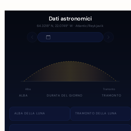
Dati astronomici
64.3218° N, 22.0749° W · Atlantic/Reykjavik
Alba
Tramonto
ALBA
DURATA DEL GIORNO
TRAMONTO
ALBA DELLA LUNA
TRAMONTO DELLA LUNA