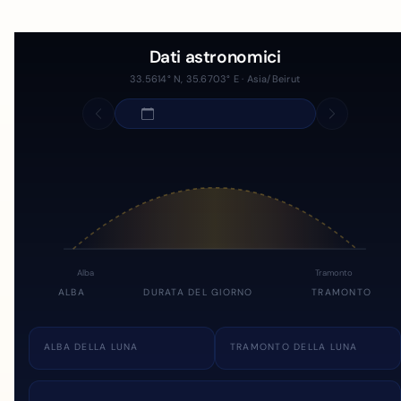
Dati astronomici
33.5614° N, 35.6703° E · Asia/Beirut
Alba
Tramonto
ALBA
DURATA DEL GIORNO
TRAMONTO
ALBA DELLA LUNA
TRAMONTO DELLA LUNA