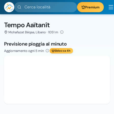
Cerca località
Premium
Tempo Aaïtanît
Mohafazat Béqaa, Libano · 1051 m
Previsione pioggia al minuto
Aggiornamento ogni 5 min
Sblocca 4h