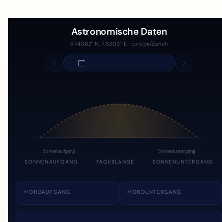
Astronomische Daten
47.4382° N, 7.5303° E · Europe/Zurich
Sonnenaufgang
Sonnenuntergang
SONNENAUFGANG
TAGESLÄNGE
SONNENUNTERGANG
MONDAUFGANG
MONDUNTERGANG