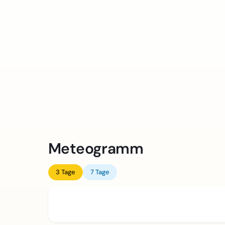
Meteogramm
3 Tage
7 Tage