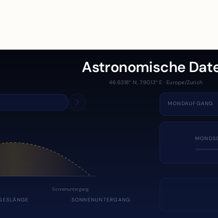
Astronomische Dat
46.6318° N, 7.9013° E · Europe/Zurich
MONDAUFGANG
MONDS
Sonnenuntergang
GESLÄNGE
SONNENUNTERGANG