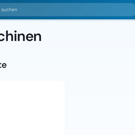
hen
chinen
te