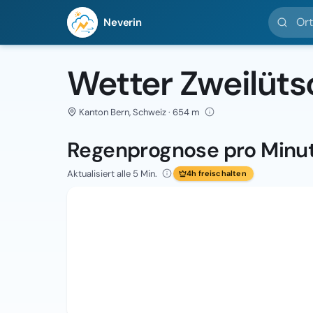
Ort suc
Neverin
Wetter Zweilüts
Kanton Bern, Schweiz · 654 m
Regenprognose pro Minu
Aktualisiert alle 5 Min.
4h freischalten