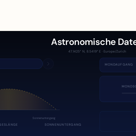
Astronomische Dat
47.1425° N, 8.5419° E · Europe/Zurich
MONDAUFGANG
MONDS
Sonnenuntergang
GESLÄNGE
SONNENUNTERGANG