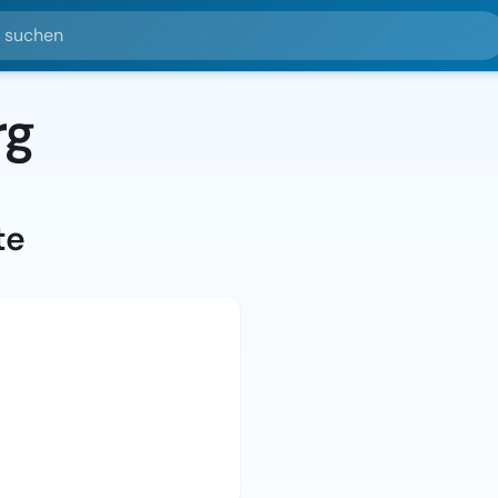
hen
rg
te