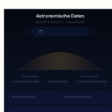
Astronomische Daten
46.6341° N, 9.4423° E · Europe/Zurich
Sonnenaufgang
Sonnenuntergang
SONNENAUFGANG
TAGESLÄNGE
SONNENUNTERGANG
MONDAUFGANG
MONDUNTERGANG