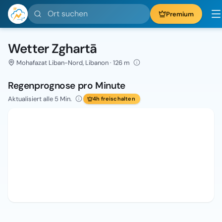
Ort suchen
Premium
Wetter Zghartā
Mohafazat Liban-Nord, Libanon · 126 m
Regenprognose pro Minute
Aktualisiert alle 5 Min.
4h freischalten