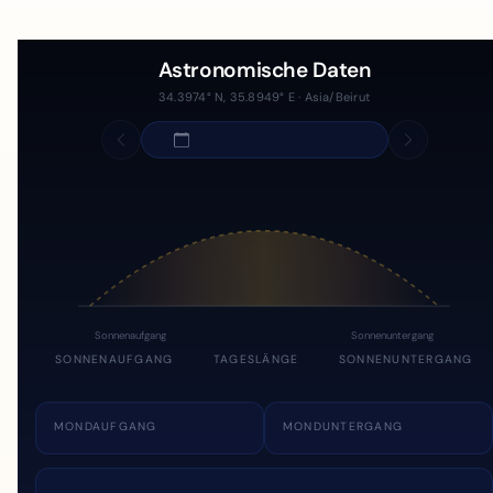
Astronomische Daten
34.3974° N, 35.8949° E · Asia/Beirut
Sonnenaufgang
Sonnenuntergang
SONNENAUFGANG
TAGESLÄNGE
SONNENUNTERGANG
MONDAUFGANG
MONDUNTERGANG