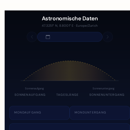
Astronomische Daten
47.3251° N, 8.8001° E · Europe/Zurich
Sonnenaufgang
Sonnenuntergang
SONNENAUFGANG
TAGESLÄNGE
SONNENUNTERGANG
MONDAUFGANG
MONDUNTERGANG